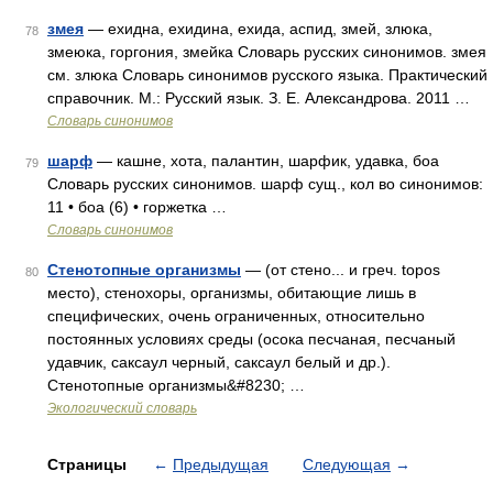
змея
— ехидна, ехидина, ехида, аспид, змей, злюка,
78
змеюка, горгония, змейка Словарь русских синонимов. змея
см. злюка Словарь синонимов русского языка. Практический
справочник. М.: Русский язык. З. Е. Александрова. 2011 …
Словарь синонимов
шарф
— кашне, хота, палантин, шарфик, удавка, боа
79
Словарь русских синонимов. шарф сущ., кол во синонимов:
11 • боа (6) • горжетка …
Словарь синонимов
Стенотопные организмы
— (от стено... и греч. topos
80
место), стенохоры, организмы, обитающие лишь в
специфических, очень ограниченных, относительно
постоянных условиях среды (осока песчаная, песчаный
удавчик, саксаул черный, саксаул белый и др.).
Стенотопные организмы&#8230; …
Экологический словарь
Страницы
←
Предыдущая
Следующая
→