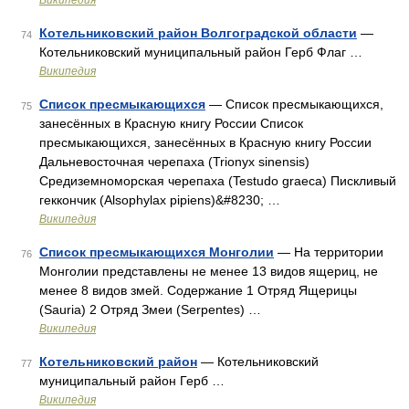
Википедия
Котельниковский район Волгоградской области
—
74
Котельниковский муниципальный район Герб Флаг …
Википедия
Список пресмыкающихся
— Список пресмыкающихся,
75
занесённых в Красную книгу России Список
пресмыкающихся, занесённых в Красную книгу России
Дальневосточная черепаха (Trionyx sinensis)
Средиземноморская черепаха (Testudo graeca) Пискливый
геккончик (Alsophylax pipiens)&#8230; …
Википедия
Список пресмыкающихся Монголии
— На территории
76
Монголии представлены не менее 13 видов ящериц, не
менее 8 видов змей. Содержание 1 Отряд Ящерицы
(Sauria) 2 Отряд Змеи (Serpentes) …
Википедия
Котельниковский район
— Котельниковский
77
муниципальный район Герб …
Википедия