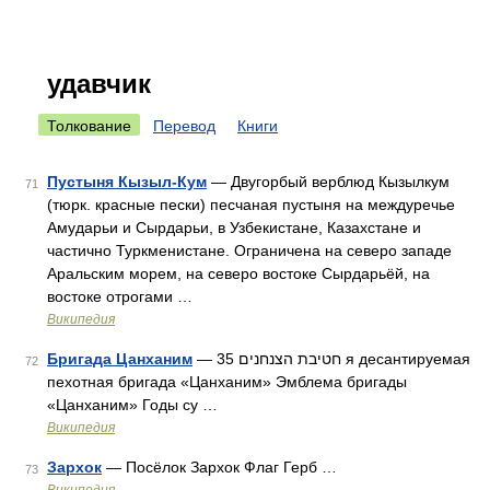
удавчик
Толкование
Перевод
Книги
Пустыня Кызыл-Кум
— Двугорбый верблюд Кызылкум
71
(тюрк. красные пески) песчаная пустыня на междуречье
Амударьи и Сырдарьи, в Узбекистане, Казахстане и
частично Туркменистане. Ограничена на северо западе
Аральским морем, на северо востоке Сырдарьёй, на
востоке отрогами …
Википедия
Бригада Цанханим
— חטיבת הצנחנים 35 я десантируемая
72
пехотная бригадa «Цанханим» Эмблема бригады
«Цанханим» Годы су …
Википедия
Зархок
— Посёлок Зархок Флаг Герб …
73